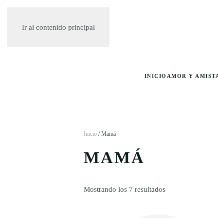
Ir al contenido principal
INICIO
AMOR Y AMIST
Inicio
/ Mamá
MAMÁ
Ordenado
Mostrando los 7 resultados
por
precio:
bajo
a