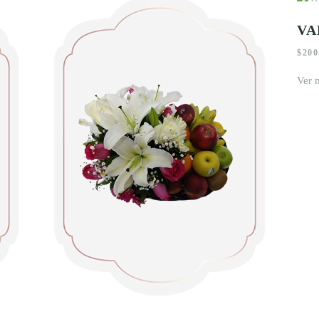
VA
$
200
Ver 