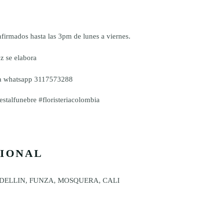
firmados hasta las 3pm de lunes a viernes.
z se elabora
nea whatsapp 3117573288
stalfunebre #floristeriacolombia
CIONAL
DELLIN, FUNZA, MOSQUERA, CALI