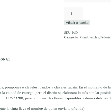
ANTON
cantidad
Añadir al carrito
SKU:
N/D
Categorías:
Condolencias
,
Pedesta
IONAL
os, pompones o claveles rosados y claveles fucsia. En el momento de la 
la ciudad de entrega, pero el diseño se elaborará lo más similar posible.
p 3117573288, para confirmar las flores disponibles y demás detalles d
te la cinta lleva el nombre de quien envía la ofrenda).