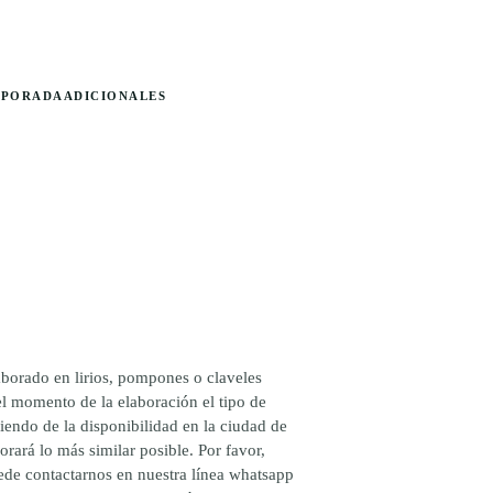
MPORADA
ADICIONALES
NGO
ECIOS:
borado en lirios, pompones o claveles
SDE
el momento de la elaboración el tipo de
0.000
endo de la disponibilidad en la ciudad de
STA
orará lo más similar posible. Por favor,
5.000
uede contactarnos en nuestra línea whatsapp