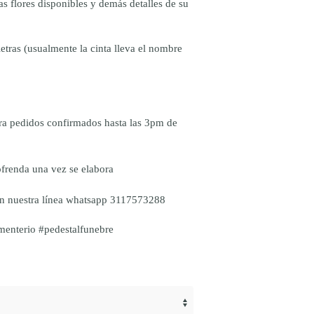
s flores disponibles y demás detalles de su
etras (usualmente la cinta lleva el nombre
ra pedidos confirmados hasta las 3pm de
frenda una vez se elabora
en nuestra línea whatsapp 3117573288
menterio #pedestalfunebre