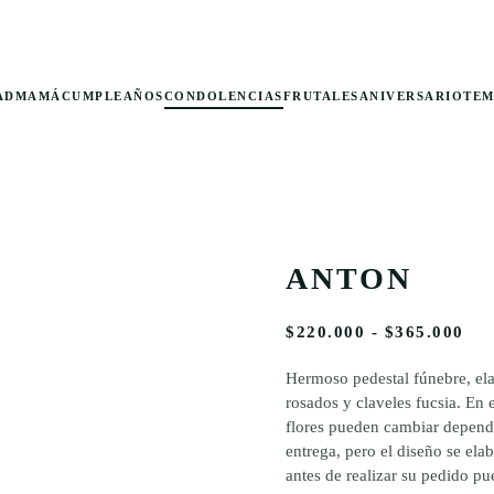
AD
MAMÁ
CUMPLEAÑOS
CONDOLENCIAS
FRUTALES
ANIVERSARIO
TE
ANTON
RA
$
220.000
-
$
365.000
DE
PR
Hermoso pedestal fúnebre, ela
DE
rosados y claveles fucsia. En 
$22
flores pueden cambiar dependi
HA
entrega, pero el diseño se elab
$36
antes de realizar su pedido p