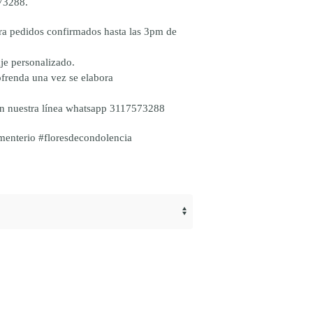
73288.
ra pedidos confirmados hasta las 3pm de
je personalizado.
frenda una vez se elabora
en nuestra línea whatsapp 3117573288
menterio #floresdecondolencia