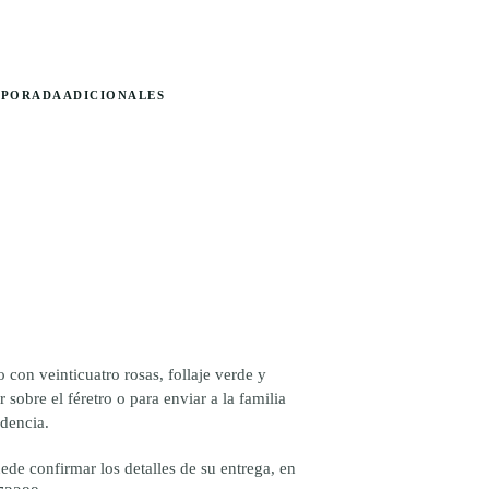
MPORADA
ADICIONALES
NGO
ECIOS:
con veinticuatro rosas, follaje verde y
SDE
sobre el féretro o para enviar a la familia
0.000
idencia.
STA
5.000
ede confirmar los detalles de su entrega, en