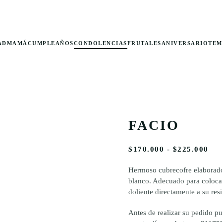
AD
MAMÁ
CUMPLEAÑOS
CONDOLENCIAS
FRUTALES
ANIVERSARIO
TE
FACIO
RA
$
170.000
-
$
225.000
DE
PR
Hermoso cubrecofre elaborado 
DE
blanco. Adecuado para colocar 
$17
doliente directamente a su res
HA
$22
Antes de realizar su pedido pu