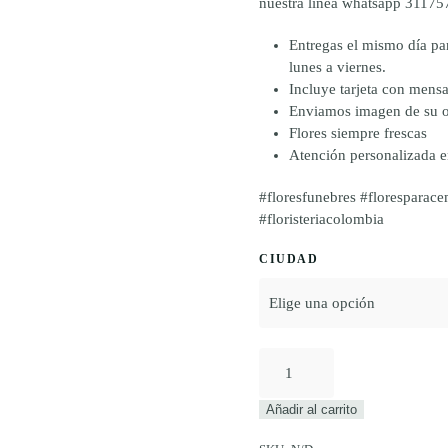
nuestra línea whatsapp 31175
Entregas el mismo día pa
lunes a viernes.
Incluye tarjeta con mensa
Enviamos imagen de su o
Flores siempre frescas
Atención personalizada 
#floresfunebres #floresparace
#floristeriacolombia
CIUDAD
FACIO
cantidad
Añadir al carrito