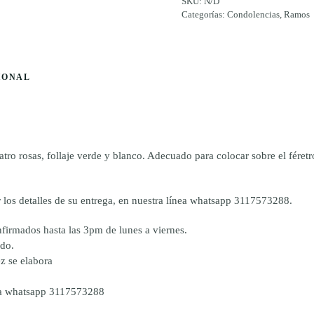
SKU:
N/D
Categorías:
Condolencias
,
Ramos
IONAL
o rosas, follaje verde y blanco. Adecuado para colocar sobre el féretro 
 los detalles de su entrega, en nuestra línea whatsapp 3117573288.
firmados hasta las 3pm de lunes a viernes.
ado.
z se elabora
nea whatsapp 3117573288