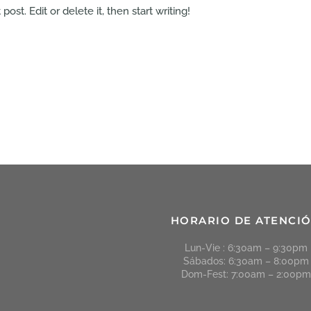
ost. Edit or delete it, then start writing!
HORARIO DE ATENCI
Lun-Vie : 6:30am – 9:30pm
Sábados: 6:30am – 8:00pm
Dom-Fest: 7:00am – 2:00pm