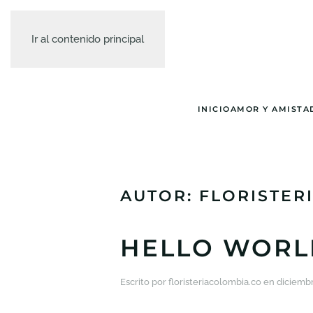
Ir al contenido principal
INICIO
AMOR Y AMISTA
AUTOR:
FLORISTER
HELLO WORL
Escrito por
floristeriacolombia.co
en
diciembr