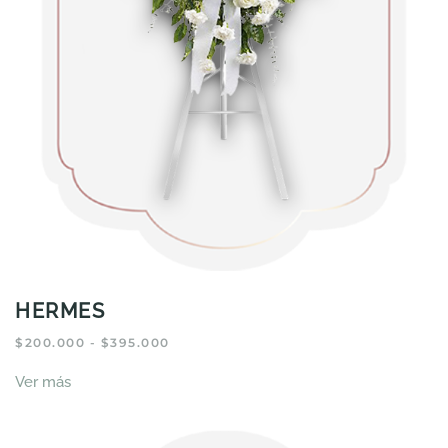
HERMES
RANGO
$
200.000
-
$
395.000
DE
Este
PRECIOS:
Ver más
producto
DESDE
tiene
$200.000
HASTA
múltiples
$395.000