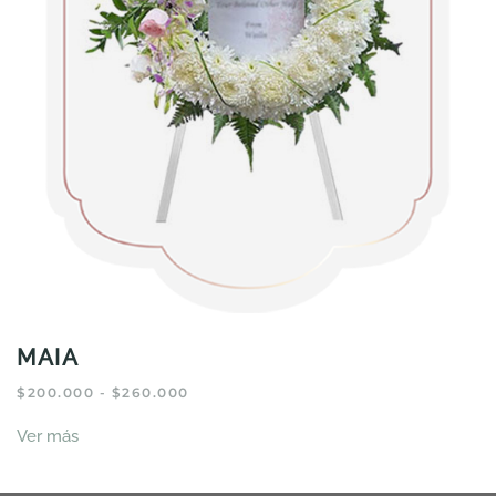
producto
MAIA
RANGO
$
200.000
-
$
260.000
DE
Este
PRECIOS:
Ver más
producto
DESDE
tiene
$200.000
HASTA
múltiples